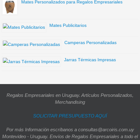
Mates Personalizados para Regalos Empresariales
Mates Publicitarios
Camperas Personalizadas
Jarras Térmicas Impresas
Regalos Empresariales en Uruguay. Artículos Personalizados,
Merchandising
SOLICITAR PRESUPUESTO AQUÍ
Por más Información escríbanos a consultas@arcoiris.com.uy
Montevideo - Uruguay. Envíos de Regalos Empresariales a todo el