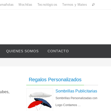
amañolas
Mochilas
Tecnológicos
Termos y Mates
QUIENES SOMOS
CONTACTO
Regalos Personalizados
Sombrillas Publicitarias
lubes,
Sombrillas Personalizadas con
Logo Contamos …