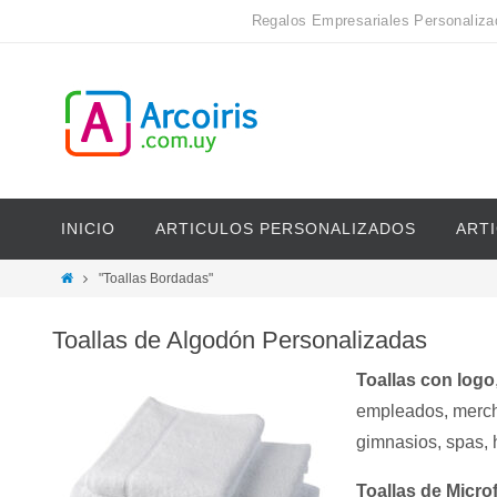
Regalos Empresariales Personaliza
INICIO
ARTICULOS PERSONALIZADOS
ART
"Toallas Bordadas"
Toallas de Algodón Personalizadas
Toallas con logo
empleados, mercha
gimnasios, spas, h
Toallas de Micro