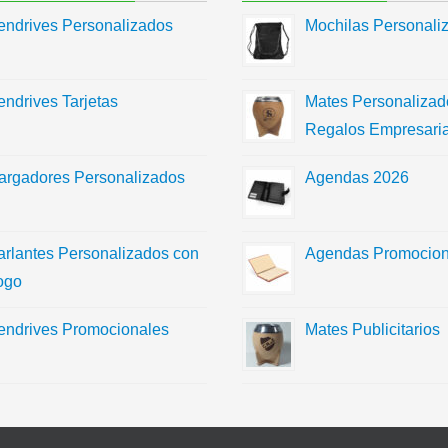
endrives Personalizados
Mochilas Personali
endrives Tarjetas
Mates Personalizad
Regalos Empresaria
argadores Personalizados
Agendas 2026
arlantes Personalizados con
Agendas Promocion
ogo
endrives Promocionales
Mates Publicitarios