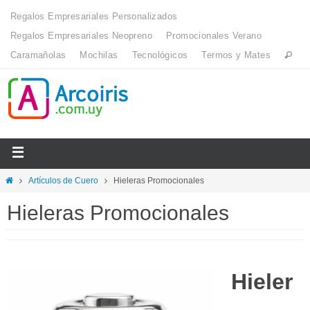
Regalos Empresariales Personalizados
Regalos Empresariales Neopreno
Promocionales Verano
Caramañolas
Mochilas
Tecnológicos
Termos y Mates
Artículos de Cuero
Hieleras Promocionales
Hieleras Promocionales
Hieler