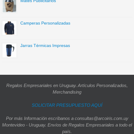
Mates Publicitarios
Camperas Personalizadas
Jarras Térmicas Impresas
Regalos Empresariales en Uruguay. Artículos Personalizados,
Merchandising
SOLICITAR PRESUPUESTO AQUÍ
Por más Información escríbanos a consultas@arcoiris.com.uy
Montevideo - Uruguay. Envíos de Regalos Empresariales a todo el
país.