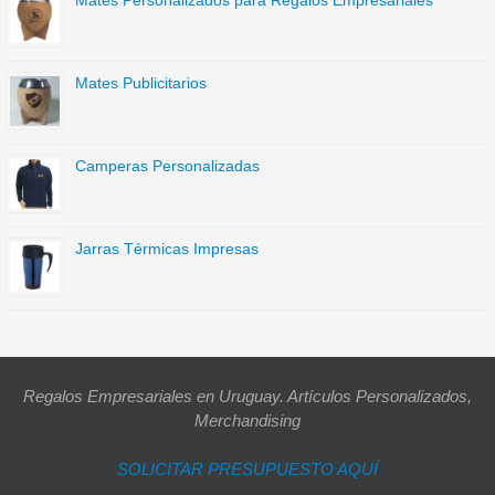
Mates Personalizados para Regalos Empresariales
Mates Publicitarios
Camperas Personalizadas
Jarras Térmicas Impresas
Regalos Empresariales en Uruguay. Artículos Personalizados,
Merchandising
SOLICITAR PRESUPUESTO AQUÍ