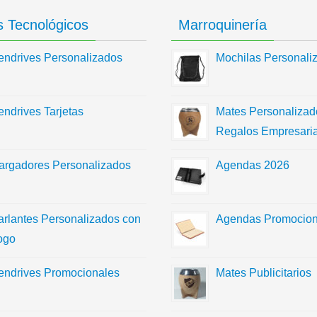
 Tecnológicos
Marroquinería
endrives Personalizados
Mochilas Personali
endrives Tarjetas
Mates Personalizad
Regalos Empresaria
argadores Personalizados
Agendas 2026
arlantes Personalizados con
Agendas Promocion
ogo
endrives Promocionales
Mates Publicitarios