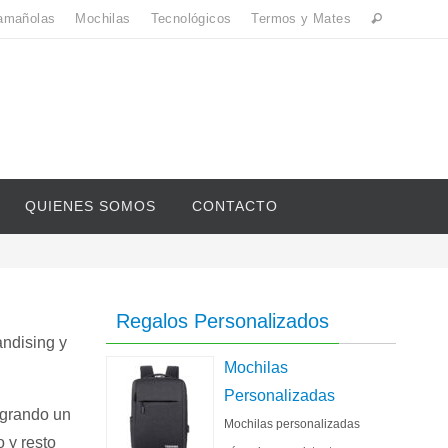
amañolas
Mochilas
Tecnológicos
Termos y Mates
QUIENES SOMOS
CONTACTO
Regalos Personalizados
andising y
Mochilas
Personalizadas
ogrando un
Mochilas personalizadas
 y resto