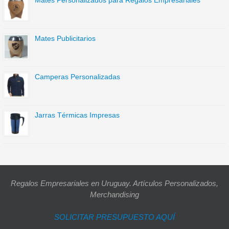
Mates Personalizados para Regalos Empresariales
Mates Publicitarios
Camperas Personalizadas
Jarras Térmicas Impresas
Regalos Empresariales en Uruguay. Artículos Personalizados,
Merchandising
SOLICITAR PRESUPUESTO AQUÍ