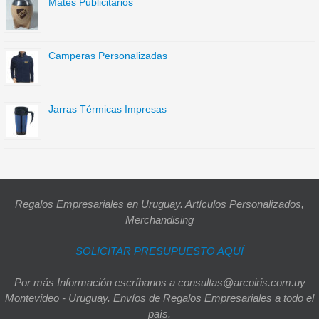
Mates Publicitarios
Camperas Personalizadas
Jarras Térmicas Impresas
Regalos Empresariales en Uruguay. Artículos Personalizados,
Merchandising
SOLICITAR PRESUPUESTO AQUÍ
Por más Información escríbanos a consultas@arcoiris.com.uy
Montevideo - Uruguay. Envíos de Regalos Empresariales a todo el
país.