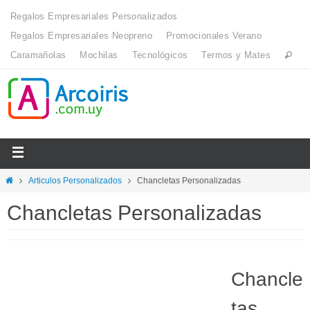
Regalos Empresariales Personalizados
Regalos Empresariales Neopreno
Promocionales Verano
Caramañolas
Mochilas
Tecnológicos
Termos y Mates
Articulos Personalizados
Chancletas Personalizadas
Chancletas Personalizadas
Chancle
tas