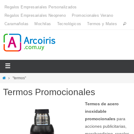
Regalos Empresariales Personalizados
Regalos Empresariales Neopreno
Promocionales Verano
Caramañolas
Mochilas
Tecnológicos
Termos y Mates
"termos"
Termos Promocionales
Termos de acero
inoxidable
promocionales
para
acciones publicitarias,
merchandising, regalos