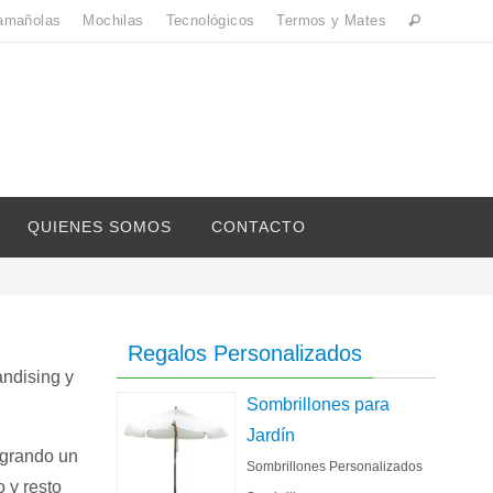
amañolas
Mochilas
Tecnológicos
Termos y Mates
QUIENES SOMOS
CONTACTO
Regalos Personalizados
andising y
Sombrillones para
Jardín
ogrando un
Sombrillones Personalizados
 y resto