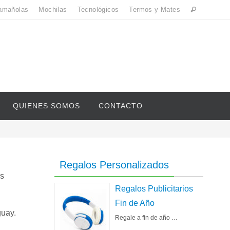
amañolas
Mochilas
Tecnológicos
Termos y Mates
QUIENES SOMOS
CONTACTO
Regalos Personalizados
os
Regalos Publicitarios
Fin de Año
uay.
Regale a fin de año …