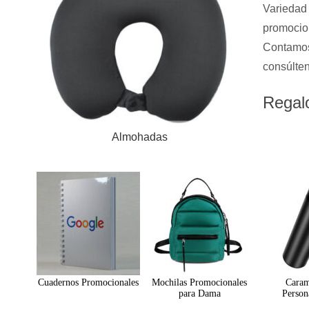
Variedad 
promocion
Contamos
consúlten
Regal
Almohadas
Cuadernos Promocionales
Mochilas Promocionales
Caram
para Dama
Person