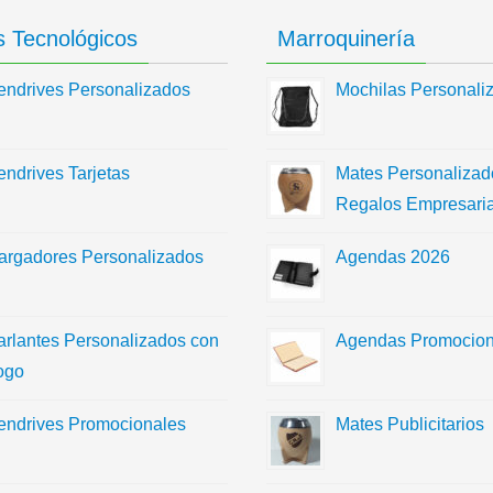
 Tecnológicos
Marroquinería
endrives Personalizados
Mochilas Personali
endrives Tarjetas
Mates Personalizad
Regalos Empresaria
argadores Personalizados
Agendas 2026
arlantes Personalizados con
Agendas Promocion
ogo
endrives Promocionales
Mates Publicitarios