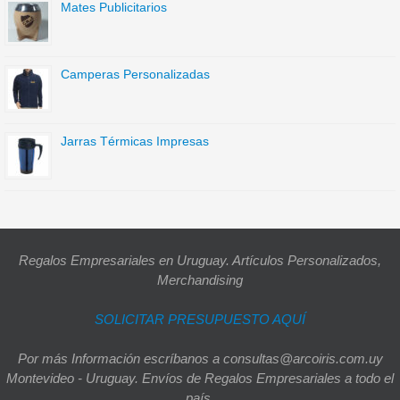
Mates Publicitarios
Camperas Personalizadas
Jarras Térmicas Impresas
Regalos Empresariales en Uruguay. Artículos Personalizados,
Merchandising
SOLICITAR PRESUPUESTO AQUÍ
Por más Información escríbanos a consultas@arcoiris.com.uy
Montevideo - Uruguay. Envíos de Regalos Empresariales a todo el
país.