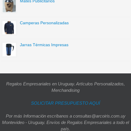
Mates Publicitarios
Camperas Personalizadas
Jarras Térmicas Impresas
Regalos Empresariales en Uruguay. Artículos Personalizados,
Merchandising
SOLICITAR PRESUPUESTO AQUÍ
Por más Información escríbanos a consultas@arcoiris.com.uy
Montevideo - Uruguay. Envíos de Regalos Empresariales a todo el
país.