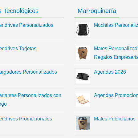
 Tecnológicos
Marroquinería
endrives Personalizados
Mochilas Personali
endrives Tarjetas
Mates Personalizad
Regalos Empresaria
argadores Personalizados
Agendas 2026
arlantes Personalizados con
Agendas Promocion
ogo
endrives Promocionales
Mates Publicitarios