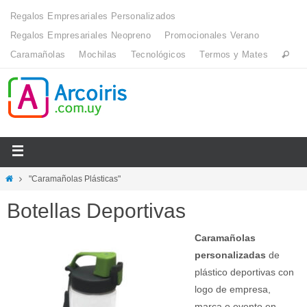
Regalos Empresariales Personalizados
Regalos Empresariales Neopreno
Promocionales Verano
Caramañolas
Mochilas
Tecnológicos
Termos y Mates
"Caramañolas Plásticas"
Botellas Deportivas
Caramañolas
personalizadas
de
plástico deportivas con
logo de empresa,
marca o evento en