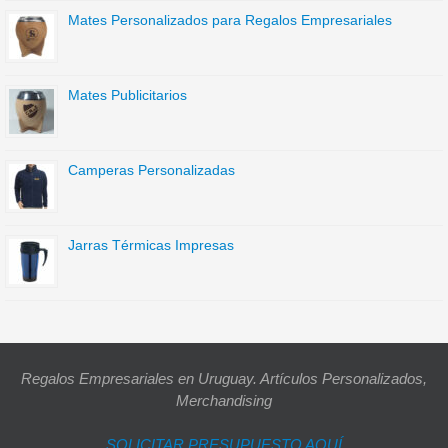
Mates Personalizados para Regalos Empresariales
Mates Publicitarios
Camperas Personalizadas
Jarras Térmicas Impresas
Regalos Empresariales en Uruguay. Artículos Personalizados,
Merchandising
SOLICITAR PRESUPUESTO AQUÍ