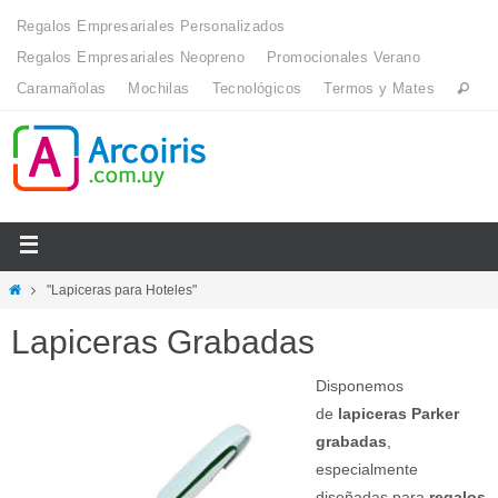
Regalos Empresariales Personalizados
Regalos Empresariales Neopreno
Promocionales Verano
Caramañolas
Mochilas
Tecnológicos
Termos y Mates
"Lapiceras para Hoteles"
Lapiceras Grabadas
Disponemos
de
lapiceras Parker
grabadas
,
especialmente
diseñadas para
regalos