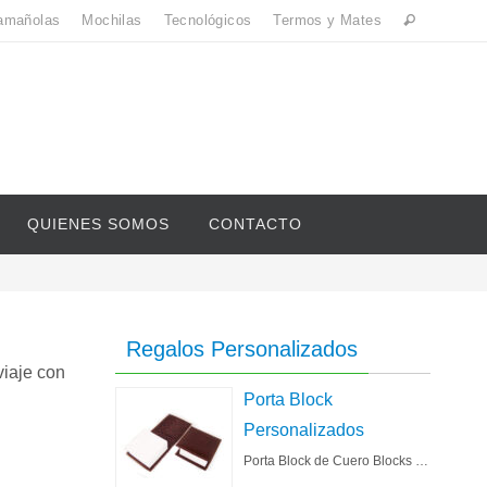
amañolas
Mochilas
Tecnológicos
Termos y Mates
QUIENES SOMOS
CONTACTO
Regalos Personalizados
viaje con
Porta Block
Personalizados
Porta Block de Cuero Blocks …