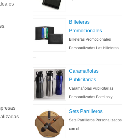
ideales
Billeteras
es.
Promocionales
Billeteras Promocionales
Personalizadas Las billeteras
…
Caramañolas
Publicitarias
Caramañolas Publicitarias
Personalizadas Botellas y …
presas,
Sets Parrilleros
nalizadas
Sets Parrilleros Personalizados
con el …