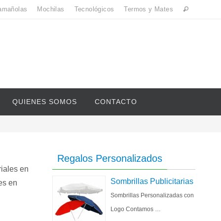
amañolas
Mochilas
Tecnológicos
Termos y Mates
QUIENES SOMOS
CONTACTO
Regalos Personalizados
iales en
Sombrillas Publicitarias
es en
Sombrillas Personalizadas con
Logo Contamos …