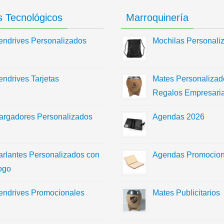
 Tecnológicos
Marroquinería
endrives Personalizados
Mochilas Personali
endrives Tarjetas
Mates Personalizad
Regalos Empresaria
argadores Personalizados
Agendas 2026
arlantes Personalizados con
Agendas Promocion
ogo
endrives Promocionales
Mates Publicitarios