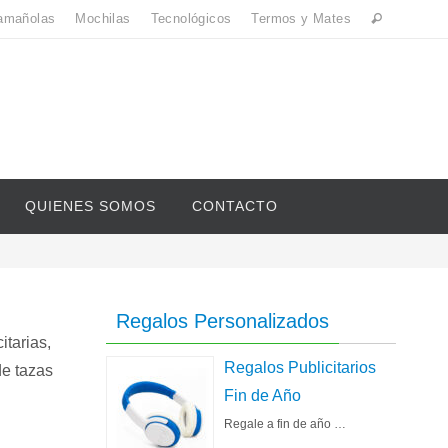
amañolas
Mochilas
Tecnológicos
Termos y Mates
QUIENES SOMOS
CONTACTO
Regalos Personalizados
itarias,
Regalos Publicitarios
de tazas
Fin de Año
Regale a fin de año …