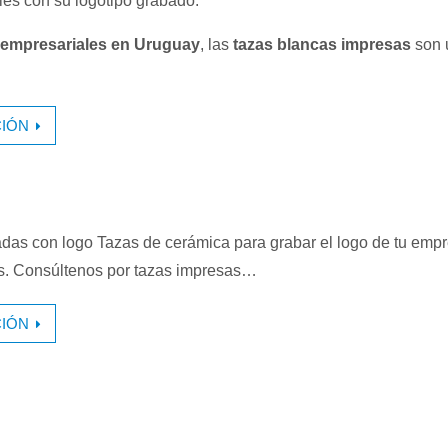
es con su logotipo grabado.
 empresariales en Uruguay
, las
tazas blancas impresas
son 
IÓN
das con logo Tazas de cerámica para grabar el logo de tu emp
ás. Consúltenos por tazas impresas…
IÓN