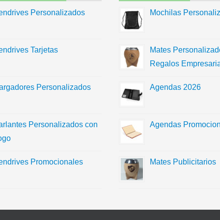
endrives Personalizados
Mochilas Personali
endrives Tarjetas
Mates Personalizad
Regalos Empresaria
argadores Personalizados
Agendas 2026
arlantes Personalizados con
Agendas Promocion
ogo
endrives Promocionales
Mates Publicitarios