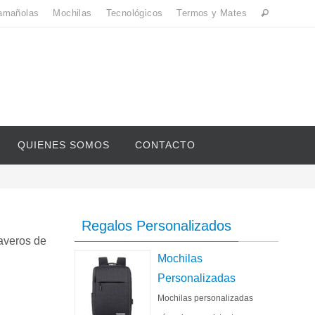
amañolas
Mochilas
Tecnológicos
Termos y Mates
QUIENES SOMOS
CONTACTO
Regalos Personalizados
averos de
Mochilas
Personalizadas
Mochilas personalizadas