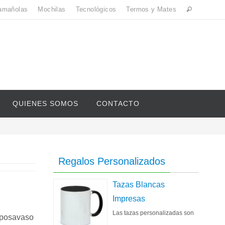
amañolas
Mochilas
Tecnológicos
Termos y Mates
QUIENES SOMOS
CONTACTO
Regalos Personalizados
Tazas Blancas
Impresas
Las tazas personalizadas son
 posavaso