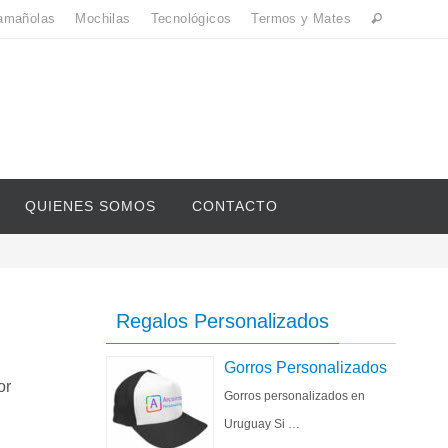
amañolas
Mochilas
Tecnológicos
Termos y Mates
QUIENES SOMOS
CONTACTO
Regalos Personalizados
Gorros Personalizados
or
Gorros personalizados en
Uruguay Si …