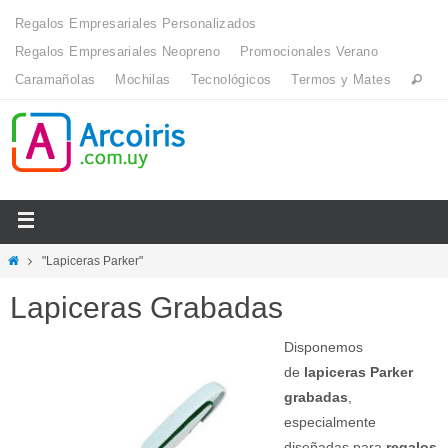
Regalos Empresariales Personalizados
Regalos Empresariales Neopreno
Promocionales Verano
Caramañolas
Mochilas
Tecnológicos
Termos y Mates
"Lapiceras Parker"
Lapiceras Grabadas
Disponemos
de
lapiceras Parker
grabadas
,
especialmente
diseñadas para
regalos