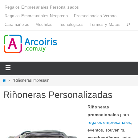
Regalos Empresariales Personalizados
Regalos Empresariales Neopreno
Promocionales Verano
Caramañolas
Mochilas
Tecnológicos
Termos y Mates
"Riñoneras Impresas"
Riñoneras Personalizadas
Riñoneras
promocionales
para
regalos empresariales
,
eventos, souvenirs,
merchandising
, entre