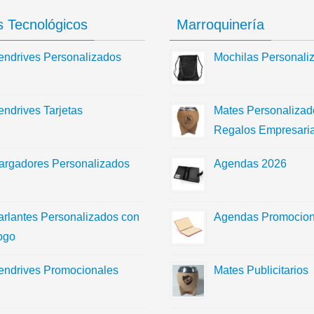
 Tecnológicos
Marroquinería
endrives Personalizados
Mochilas Personali
endrives Tarjetas
Mates Personalizad
Regalos Empresaria
argadores Personalizados
Agendas 2026
arlantes Personalizados con
Agendas Promocion
ogo
endrives Promocionales
Mates Publicitarios