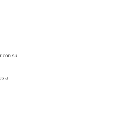
r con su
os a