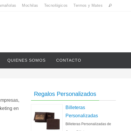
amañolas
Mochilas
Tecnológicos
Termos y Mates
QUIENES SOMOS
CONTACTO
Regalos Personalizados
empresas,
Billeteras
keting en
Personalizadas
Billeteras Personalizadas de